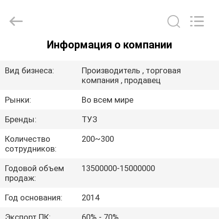
Ace
Headwear
Manufacturing
Co.,
Ltd..
All
Информация о компании
Rights
ДОМ
Reserved.
Вид бизнеса:
Производитель , торговая
ПРОДУКТЫ
компания , продавец
Рынки:
Во всем мире
О
Бренды:
ТУЗ
НАС
Количество
200~300
сотрудников:
ПУТЕШЕСТВИЕ
Годовой объем
13500000-15000000
ФАБРИКИ
продаж:
Год основания:
2014
ПРОВЕРКА
Экспорт ПК:
60% - 70%