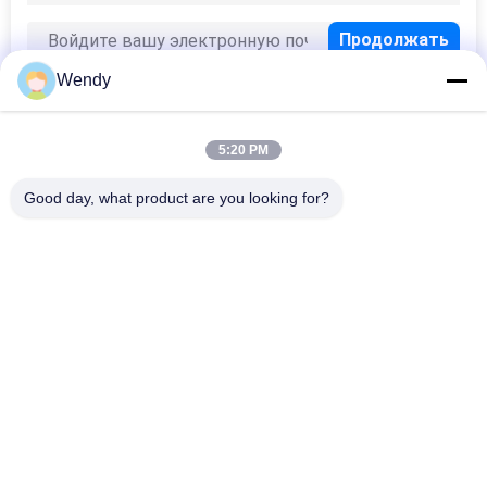
Wendy
5:20 PM
Популярные категории
Все
Good day, what product are you looking for?
Напечатанные 
Вышитые 
Бейсбольные Кепки
Бейсбольные Кепки
Бейсбольная Кепка 
Крышка Водителя 
5 Панелей
Грузовика 5 
Панелей
Плоские Шляпы 
Регулируемые 
Снапбак Брим
Шляпы Гольфа
Шлем Ведра 
Шляпы Папы Спорт
Рыболова