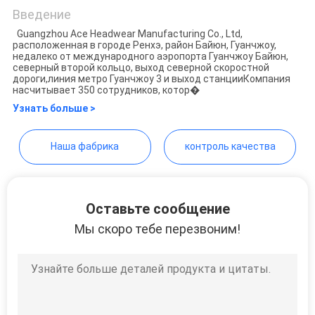
Manufacturing Co., Ltd.
Введение
Guangzhou Ace Headwear Manufacturing Co., Ltd,
расположенная в городе Ренхэ, район Байюн, Гуанчжоу,
недалеко от международного аэропорта Гуанчжоу Байюн,
северный второй кольцо, выход северной скоростной
дороги,линия метро Гуанчжоу 3 и выход станцииКомпания
насчитывает 350 сотрудников, котор�
Узнать больше >
Наша фабрика
контроль качества
Оставьте сообщение
Мы скоро тебе перезвоним!