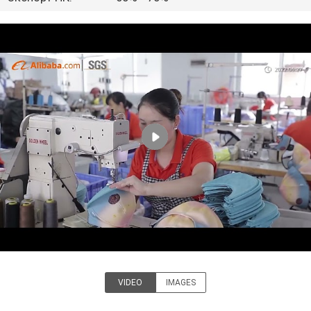
КАЧЕСТВА
СВЯЖИТЕСЬ
МЫ
НОВОСТИ
СЛУЧАИ
КАРТА
САЙТА
PRIVACY
VIDEO
IMAGES
POLICY
Guangzhou Ace Headwear