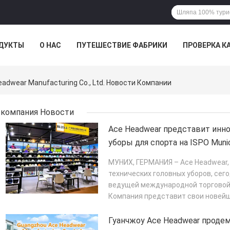
ДУКТЫ
О НАС
ПУТЕШЕСТВИЕ ФАБРИКИ
ПРОВЕРКА К
adwear Manufacturing Co., Ltd. Новости Компании
компания Новости
Ace Headwear представит инн
уборы для спорта на ISPO Muni
МУНИХ, ГЕРМАНИЯ – Ace Headwear,
технических головных уборов, сего
ведущей международной торговой 
Компания представит свои новейш
производительн...
ПОДРОБНЕЕ
Гуанчжоу Ace Headwear проде