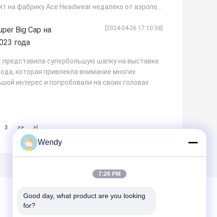
т на фабрику Ace Headwear недалеко от аэропо...
[2024-04-26 17:10:58]
er Big Cap на
023 года
ar представила супербольшую шапку на выставке
ода, которая привлекла внимание многих
шой интерес и попробовали на своих головах
3
>>
>|
Wendy
7:26 PM
Good day, what product are you looking 
for?