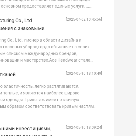
 основном предоставляет единые услуги, ...
[2025-04-02 10:45:56]
uring Co., Ltd
шения с знаковыми
g Co., Ltd., пионер в области дизайна и
 головных уборов,гордо объявляет о своих
ным списком международных брендов,
нновации и мастерство,Ace Headwear стала
[2024-05-10 18:10:49]
тканей
 эластичность, легко растягиваются,
и теплые, и являются наиболее широко
кой одежды. Трикотаж имеет отличную
ным образом соответствовать кривым частям
РОБНЕЕ
[2024-05-10 18:09:24]
льшими инвестициями,