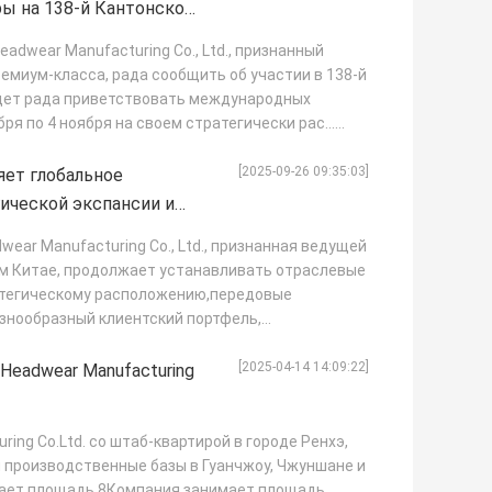
ы на 138-й Кантонской
eadwear Manufacturing Co., Ltd., признанный
емиум-класса, рада сообщить об участии в 138-й
удет рада приветствовать международных
ря по 4 ноября на своем стратегически рас...
[2025-09-26 09:35:03]
яет глобальное
ической экспансии и
нных возможностей
wear Manufacturing Co., Ltd., признанная ведущей
м Китае, продолжает устанавливать отраслевые
атегическому расположению,передовые
знообразный клиентский портфель,
[2025-04-14 14:09:22]
Headwear Manufacturing
ing Co.Ltd. со штаб-квартирой в городе Ренхэ,
и производственные базы в Гуанчжоу, Чжуншане и
мает площадь 8Компания занимает площадь