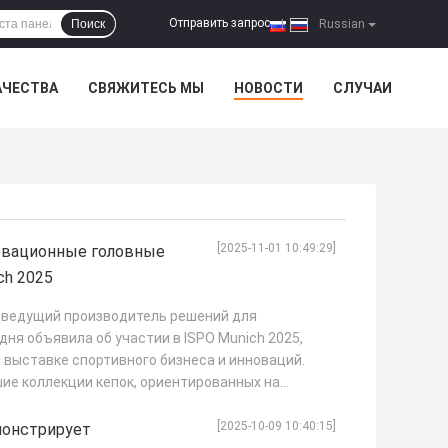
Отправить запрос
Поиск
|
Russian
АЧЕСТВА
СВЯЖИТЕСЬ МЫ
НОВОСТИ
СЛУЧАИ
[2025-11-01 10:49:29]
овационные головные
ch 2025
 ведущий производитель решений для
дня объявила об участии в ISPO Munich 2025,
выставке спортивного бизнеса и инноваций.
ие коллекции кепок, ориентированных на
[2025-10-09 10:40:15]
монстрирует