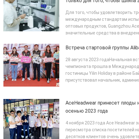
только для того, чтобы шляпа 
с душевным спокойствием!
Для того, чтобы удовлетворить т
международным стандартам испыт
оптовых продуктов, Guangzhou Ace
значительные средства в внедрен
для тест...
ПОДРОБНЕЕ
Встреча стартовой группы Alib
28 августа 2023 годаНачальная в
чемпионата прошла в Международ
гостиницы Yilin Holiday в районе 
присутствовал начальник, админи
Headwear ...
ПОДРОБНЕЕ
AceHeadwear принесет плоды 
осенью 2023 года
4 ноября 2023 года Ace Headwear 
пересмотра списка посетителей на
десятков клиентов очень удовлетв