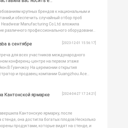
заставила вас носить ее
ребованиям крупных брендов к национальным и
аний,и обеспечить случайный отбор проб
 Headwear Manufacturing Co.Ltd. вложила
ие различного профессионального оборудования
[2023-12-01 15:56:17]
aba в сентябре
стреча для всех участников международного
ном конференц-центре на первом этаже
Байюн.В Гуанчжоу. На церемонии открытия
стратор и продавец компании Guangzhou Ace
[2024-04-27 17:24:21]
на Кантонской ярмарке
завершила Кантонскую ярмарку, после
 стенде, она достигла богатых плодов.Несколько
орены продуктами, которые видят на стенде, и