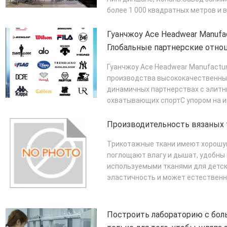
более 1 000 квадратных метров и в
ПОДРОБНЕЕ
Гуанчжоу Ace Headwear Manufact
Глобальные партнерские отно
брендами
Гуанчжоу Ace Headwear Manufacturin
производства высококачественных
динамичных партнерствах с элит
охватывающих спортС упором на и
основой культовых ...
ПОДРОБНЕЕ
Производительность вязаных 
Трикотажные ткани имеют хорошую
поглощают влагу и дышат, удобны 
используемыми тканями для детс
эластичность и может естествен
тела. Трикотажные ткани бо...
ПОД
Построить лабораторию с бо