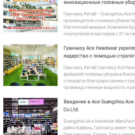
инновационные головные убор
ярмарке
Гуанчжоу, Китай – Guangzhou Ace H
производитель головных уборов пр
Кантонской ярмарке. Компания б
покупателей и партнеров с 31 октяб
ПОДРОБНЕЕ
Гуанчжоу Ace Headwear укрепл
лидерство с помощью стратег
инновационных производстве
Гуанчжоу, Китай Гуанчжоу Ace Head
фабрикой головных уборов в Южно
стандарты благодаря своему стр
производственные мощности, и ра
охватывающий ...
ПОДРОБНЕЕ
Введение в Ace Guangzhou Ace 
Co.Ltd.
Guangzhou Ace Headwear Manufactur
район Байюнь, Гуанчжоу, имеет тр
Пингдиншане, Хэнань.Завод зани