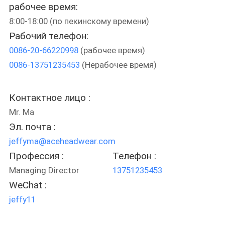
КАЧЕСТВА
рабочее время:
8:00-18:00 (по пекинскому времени)
Рабочий телефон:
СВЯЖИТЕСЬ
0086-20-66220998
(рабочее время)
МЫ
0086-13751235453
(Нерабочее время)
НОВОСТИ
Контактное лицо :
Mr. Ma
СЛУЧАИ
Эл. почта :
jeffyma@aceheadwear.com
КАРТА
Профессия :
Телефон :
САЙТА
Managing Director
13751235453
WeChat :
PRIVACY
jeffy11
POLICY