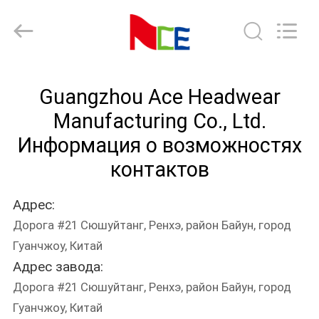
Ace
Headwear
Manufacturing
Co.,
Ltd..
All
Rights
ДОМ
Reserved.
Guangzhou Ace Headwear
ПРОДУКТЫ
Manufacturing Co., Ltd.
Информация о возможностях
О
контактов
НАС
Адрес:
Дорога #21 Сюшуйтанг, Ренхэ, район Байун, город
ПУТЕШЕСТВИЕ
Гуанчжоу, Китай
ФАБРИКИ
Адрес завода:
Дорога #21 Сюшуйтанг, Ренхэ, район Байун, город
ПРОВЕРКА
Гуанчжоу, Китай