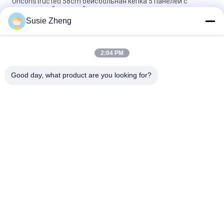
Unconstructed 58cm бейсбольная кепка 5 панелей с
пластиковой пряжкой
Susie Zheng
Персонализированный размер шляпы 56-60КМ папы
бейсбольной кепки панели вышивки 5
2:04 PM
Шляпы бейсбола неподдельной кожи материальные
изготовленные на заказ для ткани общего человека
Good day, what product are you looking for?
Популярные категории
Все
Напечатанные 
Вышитые 
Бейсбольные Кепки
Бейсбольные Кепки
Бейсбольная Кепка 
Крышка Водителя 
5 Панелей
Грузовика 5 
Панелей
Плоские Шляпы 
Регулируемые 
Снапбак Брим
Шляпы Гольфа
Шлем Ведра 
Шляпы Папы Спорт
Рыболова