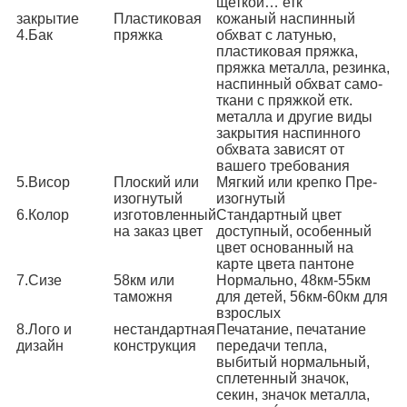
щеткой… етк
закрытие
Пластиковая
кожаный наспинный
4.Бак
пряжка
обхват с латунью,
пластиковая пряжка,
пряжка металла, резинка,
наспинный обхват само-
ткани с пряжкой етк.
металла и другие виды
закрытия наспинного
обхвата зависят от
вашего требования
5.Висор
Плоский или
Мягкий или крепко Пре-
изогнутый
изогнутый
6.Колор
изготовленный
Стандартный цвет
на заказ цвет
доступный, особенный
цвет основанный на
карте цвета пантоне
7.Сизе
58км или
Нормально, 48км-55км
таможня
для детей, 56км-60км для
взрослых
8.Лого и
нестандартная
Печатание, печатание
дизайн
конструкция
передачи тепла,
выбитый нормальный,
сплетенный значок,
секин, значок металла,