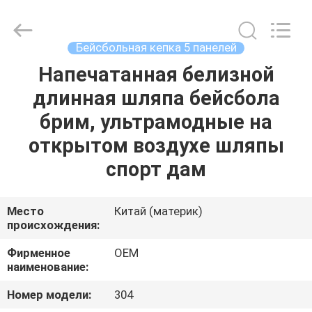
Ace
Headwear
Manufacturing
Co.,
Ltd..
Бейсбольная кепка 5 панелей
All
Rights
Напечатанная белизной
ДОМ
Reserved.
длинная шляпа бейсбола
ПРОДУКТЫ
брим, ультрамодные на
открытом воздухе шляпы
О
спорт дам
НАС
Место
Китай (материк)
происхождения:
ПУТЕШЕСТВИЕ
ФАБРИКИ
Фирменное
OEM
наименование:
ПРОВЕРКА
Номер модели:
304