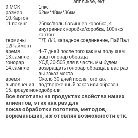
аппликвé, ект
9.МОК
1пкс
размер
62км*48км*36км
10.Картон
11.пакинг
25пкс/полыбаг/иннер коробка, 4
внутренних коробки/коробка, 100пкс/
картон
термины
Т/Т, Л/К, западное соединение, ПайПал
12Паймент
время
4~7 дней после того как мы получаем
13.сампле
ваш гонорар образца
гонорар
УСД 30-50$ для в части. мы будем
14.сампле
возвращать гонорар образца в вас раз
вы заказ места
время
Около 30 дней после того как
выполнения
подтверженный заказ или образец
15.продуктион
одобрили
Все логотипы на продуктах свойства наших
клиентов, этих как раз для
показ обработки логотипа, методов,
воркманьшип, изготовляя возможности етк.