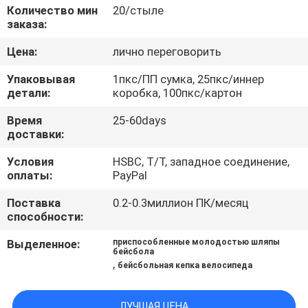
КАЧЕСТВА
Количество мин
20/стыле
заказа:
СВЯЖИТЕСЬ
Цена:
лично переговорить
МЫ
Упаковывая
1пкс/ПП сумка, 25пкс/иннер
детали:
коробка, 100пкс/картон
НОВОСТИ
Время
25-60days
доставки:
СЛУЧАИ
Условия
HSBC, T/T, западное соединение,
оплаты:
PayPal
Поставка
0.2-0.3миллион ПК/месяц
КАРТА
способности:
САЙТА
Выделенное:
приспособленные молодостью шляпы
бейсбола
,
бейсбольная кепка велосипеда
PRIVACY
POLICY
ЛУЧШАЯ ЦЕНА