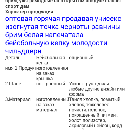
брим, ультрамодные на открытом воздухе шляпы
спорт дам
Характер продукции
оптовая горячая продавая унисекс
изогнутая точка черноты равнины
брим белая напечатала
бейсбольную кепку молодости
чильддерн
Деталь
Бейсбольная
опционный
кепка
имя 1.Продукт
изготовленная
на заказ
крышка
2.Шапе
построенный
Унконструктед или
любые другие дизайн или
форма
3.Материал
изготовленный
Твилл хлопка, помытый
на заказ
хлопок, тяжеловес
материал
почистил хлопок,
покрашенный пигмент,
холст, полиэстер,
акриловый нейлон, корд