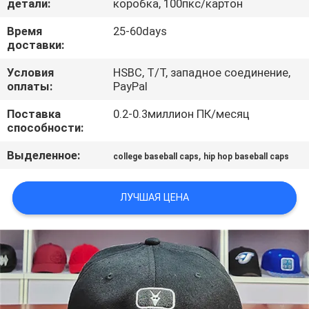
детали:
коробка, 100пкс/картон
КАЧЕСТВА
Время
25-60days
доставки:
СВЯЖИТЕСЬ
Условия
HSBC, T/T, западное соединение,
МЫ
оплаты:
PayPal
Поставка
0.2-0.3миллион ПК/месяц
НОВОСТИ
способности:
Выделенное:
,
college baseball caps
hip hop baseball caps
СЛУЧАИ
ЛУЧШАЯ ЦЕНА
КАРТА
САЙТА
PRIVACY
POLICY