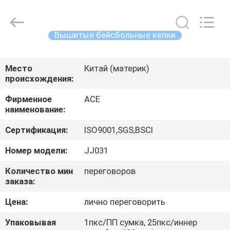
Ace
Headwear
Manufacturing
Co.,
Ltd..
Вышитые бейсбольные кепки
All
Rights
ДОМ
Reserved.
Место
Китай (материк)
происхождения:
ПРОДУКТЫ
Фирменное
ACE
наименование:
О
Сертификация:
ISO9001,SGS,BSCI
НАС
Номер модели:
JJ031
ПУТЕШЕСТВИЕ
Количество мин
переговоров
заказа:
ФАБРИКИ
Цена:
лично переговорить
ПРОВЕРКА
Упаковывая
1пкс/ПП сумка, 25пкс/иннер