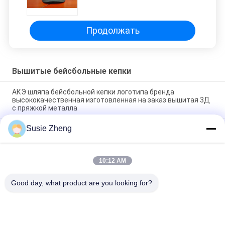
Продолжать
Вышитые бейсбольные кепки
АКЭ шляпа бейсбольной кепки логотипа бренда
высококачественная изготовленная на заказ вышитая 3Д
с пряжкой металла
Susie Zheng
Шляп папы панели бейсбольной кепки панели 100%
полиэстер 6 твердая классическая 6
неструктурированных
10:12 AM
Изогнутый водитель грузовика наполняется до краев 6 пап
панели крышка вышила логотипу США
Good day, what product are you looking for?
Популярные категории
Все