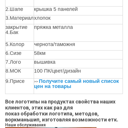
2.Шапе
крышка 5 панелей
3.Материал
хлопок
закрытие
пряжка металла
4.Бак
5.Колор
чернота/таможня
6.Сизе
58км
7.Лого
вышивка
8.МОК
100 ПК/цвет/дизайн
9.Присе
Получите самый новый список
>>
цен на товары
Все логотипы на продуктах свойства наших
клиентов, этих как раз для
показ обработки логотипа, методов,
воркманьшип, изготовляя возможности етк.
Наши обслуживания